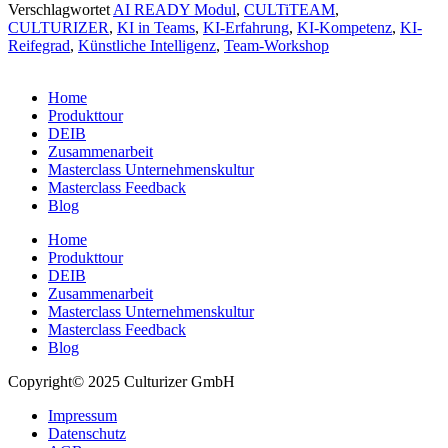
Verschlagwortet
AI READY Modul
,
CULTiTEAM
,
CULTURIZER
,
KI in Teams
,
KI-Erfahrung
,
KI-Kompetenz
,
KI-
Reifegrad
,
Künstliche Intelligenz
,
Team-Workshop
Home
Produkttour
DEIB
Zusammenarbeit
Masterclass Unternehmenskultur
Masterclass Feedback
Blog
Home
Produkttour
DEIB
Zusammenarbeit
Masterclass Unternehmenskultur
Masterclass Feedback
Blog
Copyright© 2025 Culturizer GmbH
Impressum
Datenschutz