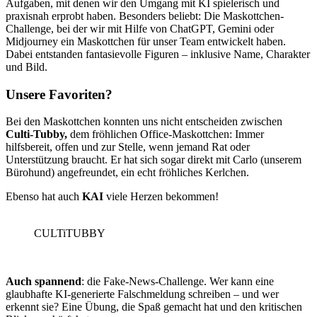
Aufgaben, mit denen wir den Umgang mit KI spielerisch und
praxisnah erprobt haben. Besonders beliebt: Die Maskottchen-
Challenge, bei der wir mit Hilfe von ChatGPT, Gemini oder
Midjourney ein Maskottchen für unser Team entwickelt haben.
Dabei entstanden fantasievolle Figuren – inklusive Name, Charakter
und Bild.
Unsere Favoriten?
Bei den Maskottchen konnten uns nicht entscheiden zwischen
Culti-Tubby,
dem fröhlichen Office-Maskottchen: Immer
hilfsbereit, offen und zur Stelle, wenn jemand Rat oder
Unterstützung braucht. Er hat sich sogar direkt mit Carlo (unserem
Bürohund) angefreundet, ein echt fröhliches Kerlchen.
Ebenso hat auch
KAI
viele Herzen bekommen!
CULTiTUBBY
Auch spannend
: die Fake-News-Challenge. Wer kann eine
glaubhafte KI-generierte Falschmeldung schreiben – und wer
erkennt sie? Eine Übung, die Spaß gemacht hat und den kritischen